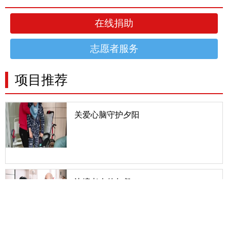
在线捐助
志愿者服务
项目推荐
关爱心脑守护夕阳
一、项目详情我国最新《心血管病报告》及《脑卒中
防治报告》显示，我国心脑血管疾病患病人数达3.3
亿，每年有300万人死于心脑血管疾病，占总死亡人
数的50%，存活的75%都有不同程度的后遗症，其
中重残的患
边境老人的午餐
中国有2.2万公里的陆地边境线，绝大部分是少数民
族聚居区，有9个省与14个国家接壤。边境村的老人
又是一群非常特殊的老人，他们生而肩负使命，因环
境特殊而处于相对贫困，又因年轻人向往更美好的生
活涌入城市而