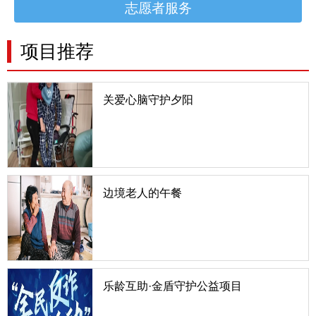
志愿者服务
项目推荐
关爱心脑守护夕阳
一、项目详情我国最新《心血管病报告》及《脑卒中
防治报告》显示，我国心脑血管疾病患病人数达3.3
亿，每年有300万人死于心脑血管疾病，占总死亡人
数的50%，存活的75%都有不同程度的后遗症，其
中重残的患
边境老人的午餐
中国有2.2万公里的陆地边境线，绝大部分是少数民
族聚居区，有9个省与14个国家接壤。边境村的老人
又是一群非常特殊的老人，他们生而肩负使命，因环
境特殊而处于相对贫困，又因年轻人向往更美好的生
活涌入城市而
乐龄互助·金盾守护公益项目
随着科技的发展，诈骗手段日益翻新，老年人因信息
获取渠道有限、对新事物了解不足，往往容易成为诈