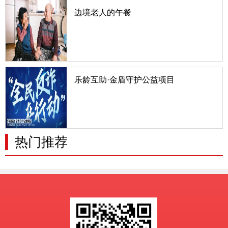
边境老人的午餐
中国有2.2万公里的陆地边境线，绝大部分是少数民
族聚居区，有9个省与14个国家接壤。边境村的老人
又是一群非常特殊的老人，他们生而肩负使命，因环
境特殊而处于相对贫困，又因年轻人向往更美好的生
活涌入城市而
乐龄互助·金盾守护公益项目
随着科技的发展，诈骗手段日益翻新，老年人因信息
获取渠道有限、对新事物了解不足，往往容易成为诈
骗分子的目标。为推进实施积极应对人口老龄化国家
战略，将打击整治养老诈骗工作常态化，更好维护老
年人合法权益，为
热门推荐